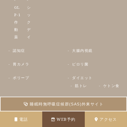
GL
シ
P-1
ッ
作
ク
動
デ
薬
イ
認知症
大腸内視鏡
胃カメラ
ピロリ菌
ポリープ
ダイエット
筋トレ
ケトン食
プロテイ
リバンド
睡眠時無呼吸症候群(SAS)外来サイト
ン
電話
WEB予約
アクセス
ヘ