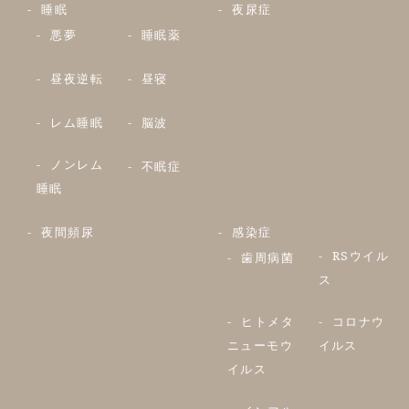
睡眠
夜尿症
悪夢
睡眠薬
昼夜逆転
昼寝
レム睡眠
脳波
ノンレム
不眠症
睡眠
夜間頻尿
感染症
RSウイル
歯周病菌
ス
ヒトメタ
コロナウ
ニューモウ
イルス
イルス