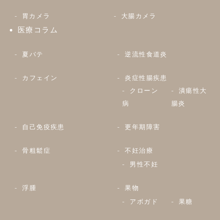
胃カメラ
大腸カメラ
医療コラム
夏バテ
逆流性食道炎
カフェイン
炎症性腸疾患
クローン
潰瘍性大
病
腸炎
自己免疫疾患
更年期障害
骨粗鬆症
不妊治療
男性不妊
浮腫
果物
アボガド
果糖