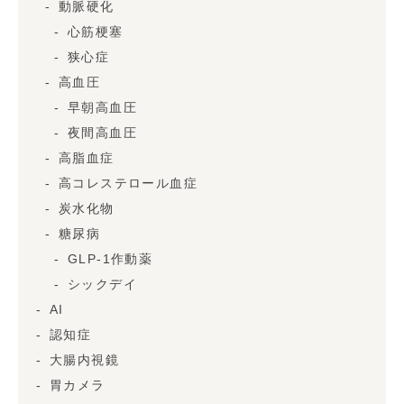
動脈硬化
心筋梗塞
狭心症
高血圧
早朝高血圧
夜間高血圧
高脂血症
高コレステロール血症
炭水化物
糖尿病
GLP-1作動薬
シックデイ
AI
認知症
大腸内視鏡
胃カメラ