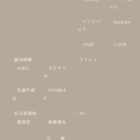
ース
インスパ
Inspire
イア
CPAP
いびき
腸内細菌
ストレス
エクオー
SIBO
ル
乳糖不耐
FODMA
症
P
生活習慣病
AI
脂肪肝
動脈硬化
心
狭