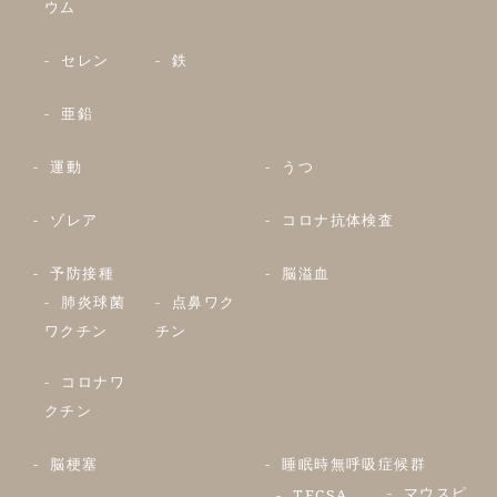
ウム
セレン
鉄
亜鉛
運動
うつ
ゾレア
コロナ抗体検査
予防接種
脳溢血
肺炎球菌
点鼻ワク
ワクチン
チン
コロナワ
クチン
脳梗塞
睡眠時無呼吸症候群
マウスピ
TECSA