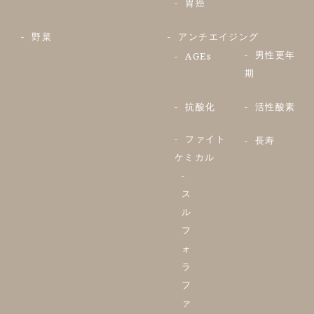
胃癌
野菜
アンチエイジング
男性更年
AGEs
期
抗酸化
活性酸素
ファイト
長寿
ケミカル
ス
ル
フ
ォ
ラ
フ
ァ