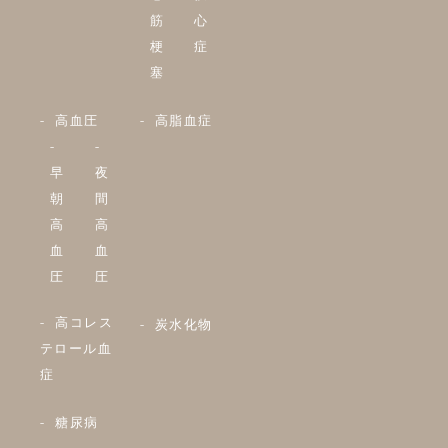
筋
心
梗
症
塞
高血圧
高脂血症
早
夜
朝
間
高
高
血
血
圧
圧
高コレス
炭水化物
テロール血
症
糖尿病