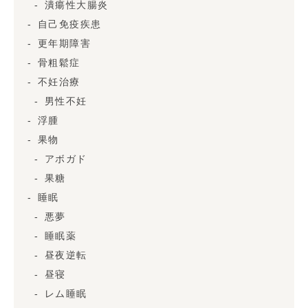
潰瘍性大腸炎
自己免疫疾患
更年期障害
骨粗鬆症
不妊治療
男性不妊
浮腫
果物
アボガド
果糖
睡眠
悪夢
睡眠薬
昼夜逆転
昼寝
レム睡眠