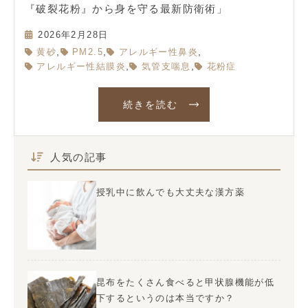
『破裂花粉』から身を守る最新防衛術」
2026年2月28日
,
,
,
黄砂
PM2.5
アレルギー性鼻炎
,
,
アレルギー性結膜炎
気管支喘息
花粉症
続きを読む
人気の記事
授乳中に飲んでも大丈夫な漢方薬
昆布をたくさん食べると甲状腺機能が低
下するというのは本当ですか？