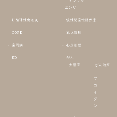
インフル
エンザ
好酸球性食道炎
慢性閉塞性肺疾患
COPD
乳児湿疹
歯周病
心房細動
ED
がん
大腸癌
がん治療
フ
コ
イ
ダ
ン