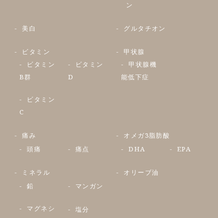
ン
美白
グルタチオン
ビタミン
甲状腺
ビタミン
ビタミン
甲状腺機
B群
D
能低下症
ビタミン
C
痛み
オメガ3脂肪酸
頭痛
痛点
DHA
EPA
ミネラル
オリーブ油
鉛
マンガン
マグネシ
塩分