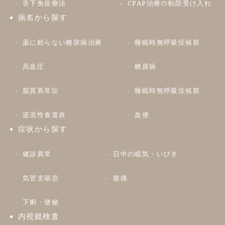
舌下免疫療法
CPAP治療の転院受け入れ
病名から探す
薬に頼らない糖尿病治療
睡眠時無呼吸症候群
高血圧
糖尿病
脂質異常症
睡眠時無呼吸症候群
逆流性食道炎
血便
症状から探す
健診異常
日中の眠気・いびき
気管支喘息
腹痛
下痢・便秘
内視鏡検査