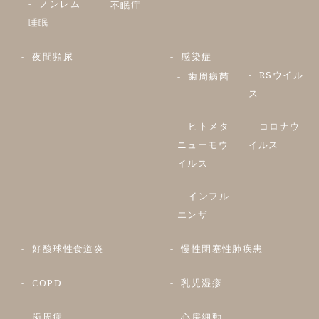
ノンレム
不眠症
睡眠
夜間頻尿
感染症
RSウイル
歯周病菌
ス
ヒトメタ
コロナウ
ニューモウ
イルス
イルス
インフル
エンザ
好酸球性食道炎
慢性閉塞性肺疾患
COPD
乳児湿疹
歯周病
心房細動