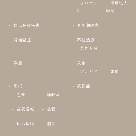
クローン
潰瘍性大
病
腸炎
自己免疫疾患
更年期障害
骨粗鬆症
不妊治療
男性不妊
浮腫
果物
アボガド
果糖
睡眠
夜尿症
悪夢
睡眠薬
昼夜逆転
昼寝
レム睡眠
脳波