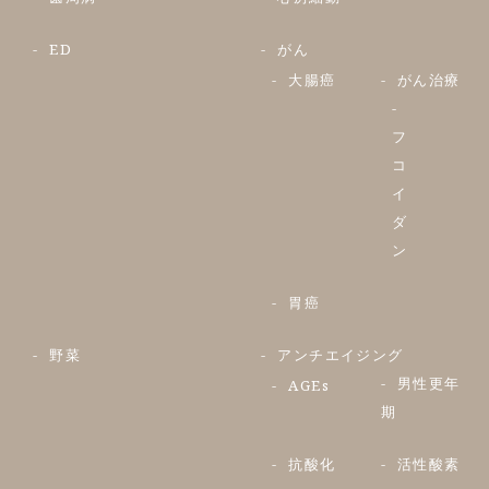
ED
がん
大腸癌
がん治療
フ
コ
イ
ダ
ン
胃癌
野菜
アンチエイジング
男性更年
AGEs
期
抗酸化
活性酸素