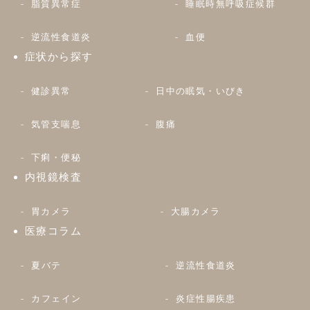
脂質異常症
睡眠時無呼吸症候群
逆流性食道炎
血便
症状から探す
健診異常
日中の眠気・いびき
気管支喘息
腹痛
下痢・便秘
内視鏡検査
胃カメラ
大腸カメラ
医療コラム
夏バテ
逆流性食道炎
カフェイン
炎症性腸疾患