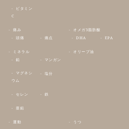
ビタミン
C
痛み
オメガ3脂肪酸
頭痛
痛点
DHA
EPA
ミネラル
オリーブ油
鉛
マンガン
マグネシ
塩分
ウム
セレン
鉄
亜鉛
運動
うつ