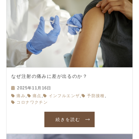
なぜ注射の痛みに差が出るのか？
2025年11月16日
,
,
,
,
痛み
痛点
インフルエンザ
予防接種
コロナワクチン
続きを読む