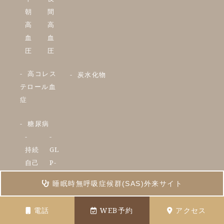
朝
間
高
高
血
血
圧
圧
高コレス
炭水化物
テロール血
症
糖尿病
持続
GL
自己
P-
血糖
1
睡眠時無呼吸症候群(SAS)外来サイト
測定
作
器
動
電話
WEB予約
アクセス
（C
薬