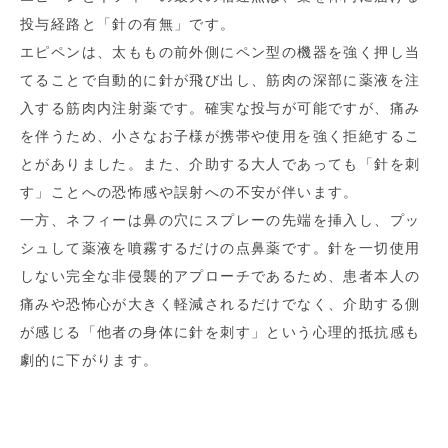
投与経路と「針の有無」です。
エピペンは、太ももの前外側にペン型の機器を強く押し当
てることで自動的に針が飛び出し、筋肉の深部に薬液を注
入する筋肉内注射薬です。確実な投与が可能ですが、痛み
を伴うため、小さなお子様が携帯や使用を強く拒絶するこ
とがありました。また、介助する大人であっても「針を刺
す」ことへの恐怖感や誤射への不安が伴います。
一方、ネフィーは鼻の穴にスプレーの先端を挿入し、プッ
シュして薬液を噴霧するだけの点鼻薬です。針を一切使用
しない完全な非侵襲的アプローチであるため、患者本人の
痛みや恐怖心が大きく軽減されるだけでなく、介助する側
が感じる「他者の身体に針を刺す」という心理的抵抗感も
劇的に下がります。