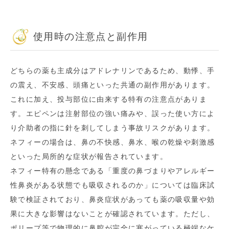
使用時の注意点と副作用
どちらの薬も主成分はアドレナリンであるため、動悸、手
の震え、不安感、頭痛といった共通の副作用があります。
これに加え、投与部位に由来する特有の注意点がありま
す。エピペンは注射部位の強い痛みや、誤った使い方によ
り介助者の指に針を刺してしまう事故リスクがあります。
ネフィーの場合は、鼻の不快感、鼻水、喉の乾燥や刺激感
といった局所的な症状が報告されています。
ネフィー特有の懸念である「重度の鼻づまりやアレルギー
性鼻炎がある状態でも吸収されるのか」については臨床試
験で検証されており、鼻炎症状があっても薬の吸収量や効
果に大きな影響はないことが確認されています。ただし、
ポリープ等で物理的に鼻腔が完全に塞がっている極端なケ