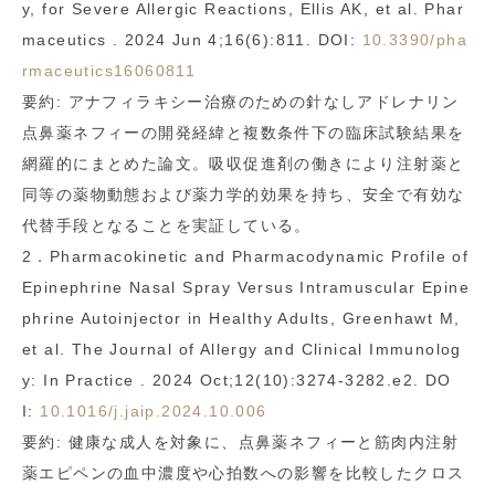
y, for Severe Allergic Reactions, Ellis AK, et al. Phar
maceutics . 2024 Jun 4;16(6):811. DOI:
10.3390/pha
rmaceutics16060811
要約: アナフィラキシー治療のための針なしアドレナリン
点鼻薬ネフィーの開発経緯と複数条件下の臨床試験結果を
網羅的にまとめた論文。吸収促進剤の働きにより注射薬と
同等の薬物動態および薬力学的効果を持ち、安全で有効な
代替手段となることを実証している。
2．Pharmacokinetic and Pharmacodynamic Profile of
Epinephrine Nasal Spray Versus Intramuscular Epine
phrine Autoinjector in Healthy Adults, Greenhawt M,
et al. The Journal of Allergy and Clinical Immunolog
y: In Practice . 2024 Oct;12(10):3274-3282.e2. DO
I:
10.1016/j.jaip.2024.10.006
要約: 健康な成人を対象に、点鼻薬ネフィーと筋肉内注射
薬エピペンの血中濃度や心拍数への影響を比較したクロス