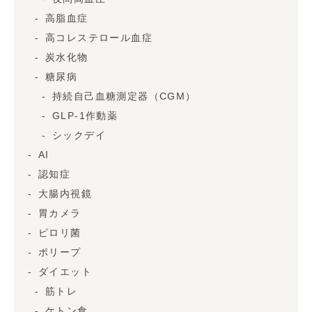
高脂血症
高コレステロール血症
炭水化物
糖尿病
持続自己血糖測定器（CGM）
GLP-1作動薬
シックデイ
AI
認知症
大腸内視鏡
胃カメラ
ピロリ菌
ポリープ
ダイエット
筋トレ
ケトン食