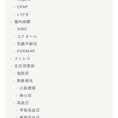
CPAP
いびき
腸内細菌
SIBO
エクオール
乳糖不耐症
FODMAP
ストレス
生活習慣病
脂肪肝
動脈硬化
心筋梗塞
狭心症
高血圧
早朝高血圧
夜間高血圧