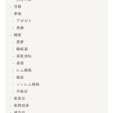
浮腫
果物
アボガド
果糖
睡眠
悪夢
睡眠薬
昼夜逆転
昼寝
レム睡眠
脳波
ノンレム睡眠
不眠症
夜尿症
夜間頻尿
感染症