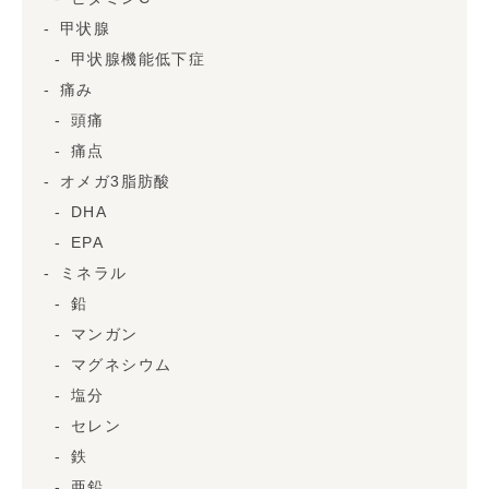
甲状腺
甲状腺機能低下症
痛み
頭痛
痛点
オメガ3脂肪酸
DHA
EPA
ミネラル
鉛
マンガン
マグネシウム
塩分
セレン
鉄
亜鉛