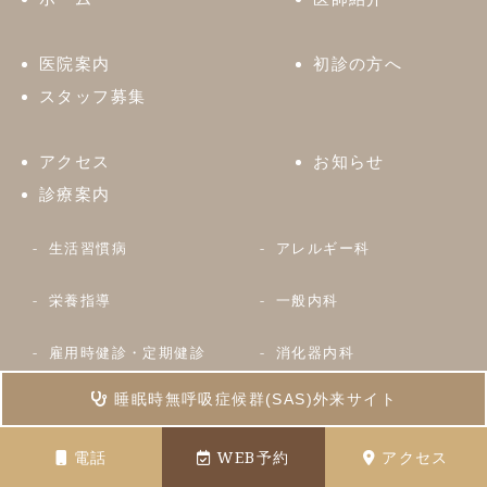
医院案内
初診の方へ
スタッフ募集
アクセス
お知らせ
診療案内
生活習慣病
アレルギー科
栄養指導
一般内科
雇用時健診・定期健診
消化器内科
睡眠時無呼吸症候群(SAS)外来サイト
点滴治療・注射【アンチエ
漢方内科
イジング】
電話
WEB予約
アクセス
特定健診・特定保健指導・
がん補完代替医療相談外来