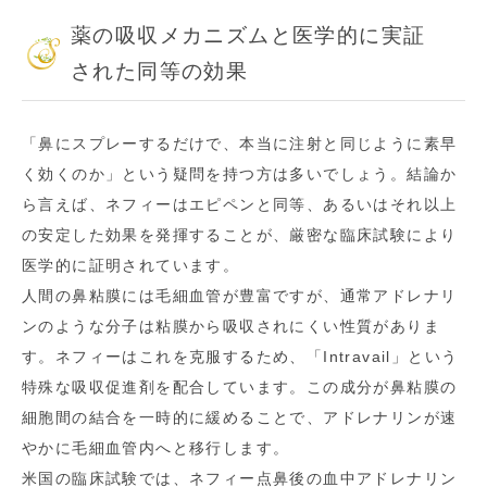
薬の吸収メカニズムと医学的に実証
された同等の効果
「鼻にスプレーするだけで、本当に注射と同じように素早
く効くのか」という疑問を持つ方は多いでしょう。結論か
ら言えば、ネフィーはエピペンと同等、あるいはそれ以上
の安定した効果を発揮することが、厳密な臨床試験により
医学的に証明されています。
人間の鼻粘膜には毛細血管が豊富ですが、通常アドレナリ
ンのような分子は粘膜から吸収されにくい性質がありま
す。ネフィーはこれを克服するため、「Intravail」という
特殊な吸収促進剤を配合しています。この成分が鼻粘膜の
細胞間の結合を一時的に緩めることで、アドレナリンが速
やかに毛細血管内へと移行します。
米国の臨床試験では、ネフィー点鼻後の血中アドレナリン