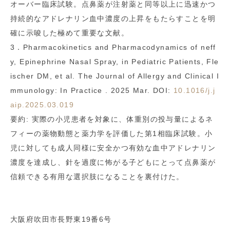
オーバー臨床試験。点鼻薬が注射薬と同等以上に迅速かつ
持続的なアドレナリン血中濃度の上昇をもたらすことを明
確に示唆した極めて重要な文献。
3．Pharmacokinetics and Pharmacodynamics of neff
y, Epinephrine Nasal Spray, in Pediatric Patients, Fle
ischer DM, et al. The Journal of Allergy and Clinical I
mmunology: In Practice . 2025 Mar. DOI:
10.1016/j.j
aip.2025.03.019
要約: 実際の小児患者を対象に、体重別の投与量によるネ
フィーの薬物動態と薬力学を評価した第1相臨床試験。小
児に対しても成人同様に安全かつ有効な血中アドレナリン
濃度を達成し、針を過度に怖がる子どもにとって点鼻薬が
信頼できる有用な選択肢になることを裏付けた。
大阪府吹田市長野東19番6号