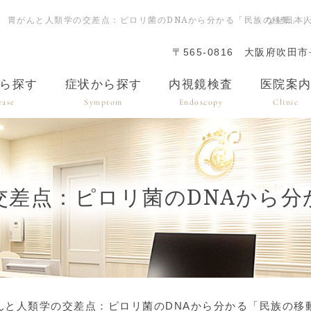
胃がんと人類学の交差点：ピロリ菌のDNAから分かる「民族の移動」
なぜ日本
〒565-0816
大阪府吹田市長
ら探す
症状から探す
内視鏡検査
医院案
ease
Symptom
Endoscopy
Clinic
交差点：ピロリ菌のDNAから分
んと人類学の交差点：ピロリ菌のDNAから分かる「民族の移