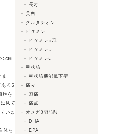
長寿
美白
グルタチオン
ビタミン
ビタミンB群
ビタミンD
の2種
ビタミンC
甲状腺
いま
甲状腺機能低下症
であるS
痛み
細胞を
頭痛
的に見て
痛点
っていま
オメガ3脂肪酸
DHA
自体を
EPA