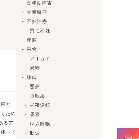
更年期障害
骨粗鬆症
不妊治療
男性不妊
浮腫
果物
アボガド
果糖
睡眠
悪夢
睡眠薬
細菌と
昼夜逆転
解くため
昼寝
あるア
レム睡眠
に伴って
脳波