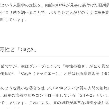
という人類学の定説を、細菌のDNAが見事に裏付けた画期
のピロリ菌を調べることで、ポリネシア人がどのように海を
判明しています。
毒性と「CagA」
リ菌ですが、実はグループによって「毒性の強さ」が全く異
要因が、「CagA（キャグエー）」と呼ばれる病原因子（タ
のような微小な器官を使ってCagAタンパク質を人間の細胞
、細胞の増殖や形をコントロールしている「SHP-2」とい
せてしまいます。これにより、胃の細胞が異常な増殖を繰り