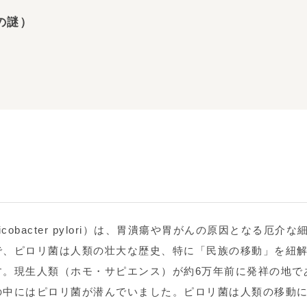
の謎）
obacter pylori）は、胃潰瘍や胃がんの原因となる厄介な
で、ピロリ菌は人類の壮大な歴史、特に「民族の移動」を紐
す。現生人類（ホモ・サピエンス）が約6万年前に発祥の地で
の中にはピロリ菌が潜んでいました。ピロリ菌は人類の移動