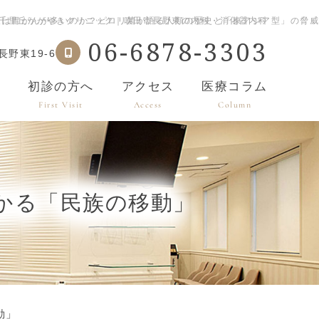
｜千里丘かがやきクリニック｜吹田市長野東の内科・消化器内科
人は胃がんが多いのか？ピロリ菌が語る人類の歴史と「東アジア型」の脅威
06-6878-3303
野東19-6
内
初診の方へ
アクセス
医療コラム
First Visit
Access
Column
かる「民族の移動」
動」