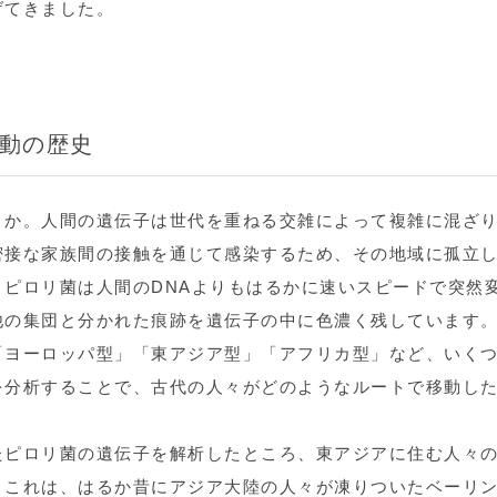
げてきました。
動の歴史
うか。人間の遺伝子は世代を重ねる交雑によって複雑に混ざ
密接な家族間の接触を通じて感染するため、その地域に孤立
ピロリ菌は人間のDNAよりもはるかに速いスピードで突然
他の集団と分かれた痕跡を遺伝子の中に色濃く残しています
「ヨーロッパ型」「東アジア型」「アフリカ型」など、いく
を分析することで、古代の人々がどのようなルートで移動し
たピロリ菌の遺伝子を解析したところ、東アジアに住む人々
。これは、はるか昔にアジア大陸の人々が凍りついたベーリ