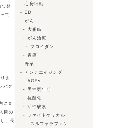
心房細動
的な発
ED
渡って
がん
大腸癌
がん治療
フコイダン
胃癌
野菜
アンチエイジング
なりま
AGEs
ンパク
男性更年期
抗酸化
内に直
活性酸素
う人間の
ファイトケミカル
返し、長
スルフォラファン