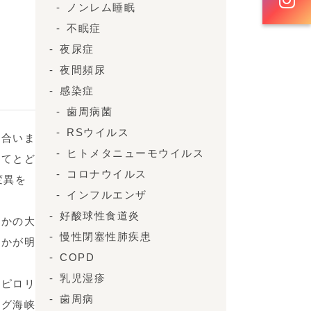
ノンレム睡眠
不眠症
夜尿症
夜間頻尿
感染症
歯周病菌
RSウイルス
り合いま
ヒトメタニューモウイルス
してとど
コロナウイルス
変異を
インフルエンザ
。
好酸球性食道炎
つかの大
慢性閉塞性肺疾患
たかが明
COPD
乳児湿疹
のピロリ
歯周病
ング海峡