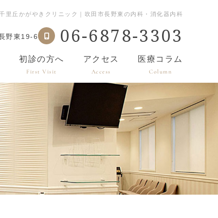
月｜千里丘かがやきクリニック｜吹田市長野東の内科・消化器内科
06-6878-3303
野東19-6
内
初診の方へ
アクセス
医療コラム
First Visit
Access
Column