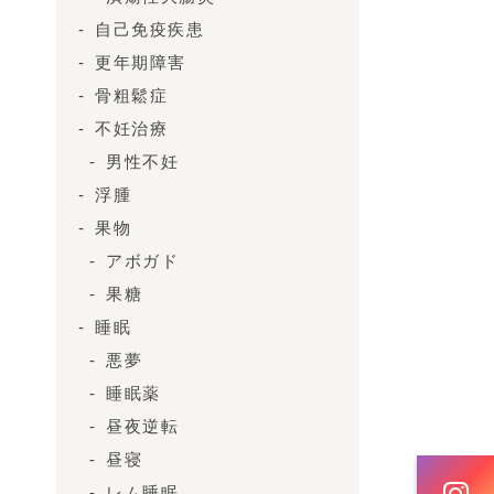
自己免疫疾患
更年期障害
骨粗鬆症
不妊治療
男性不妊
浮腫
果物
アボガド
果糖
睡眠
悪夢
睡眠薬
昼夜逆転
昼寝
レム睡眠