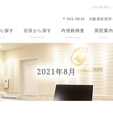
2021年8
〒565-0816
大阪府吹田市長
ら探す
症状から探す
内視鏡検査
医院案
ease
Symptom
Endoscopy
Clinic
2021年8月