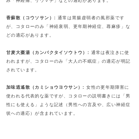
み「神経痛、リウマチ」などの適応があります。
香蘇散（コウソサン）:
通常は胃腸虚弱者の風邪薬です
が、コタローのみ「神経衰弱、更年期神経症、蕁麻疹」な
どの適応があります。
甘麦大棗湯（カンバクタイソウトウ）:
通常は夜泣きに使
われますが、コタローのみ「大人の不眠症」の適応が明記
されています。
加味逍遙散（カミショウヨウサン）:
女性の更年期障害に
使われる代表的な薬ですが、コタローの説明書きには「男
性にも使える」ような記述（男性への言及や、広い神経症
状への適応）が含まれています。