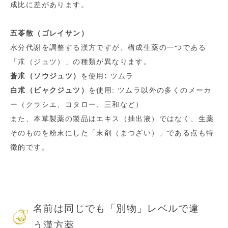
成比に差があります。
五苓散（ゴレイサン）
水分代謝を調整する漢方ですが、構成生薬の一つである
「朮（ジュツ）」の種類が異なります。
蒼朮（ソウジュツ）
を使用
:
ツムラ
白朮（ビャクジュツ）
を使用: ツムラ以外の多くのメーカ
ー（クラシエ、コタロー、三和など）
また、本草製薬の製品はエキス（抽出液）ではなく、生薬
そのものを粉末にした「末剤（まつざい）」である点も特
徴的です。
名前は同じでも「別物」レベルで違
う漢方薬