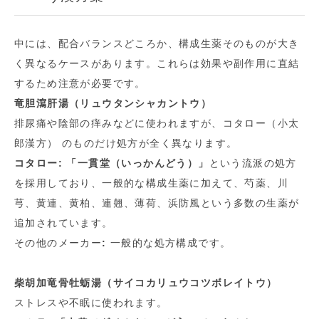
中には、配合バランスどころか、構成生薬そのものが大き
く異なるケースがあります。これらは効果や副作用に直結
するため注意が必要です。
竜胆瀉肝湯（リュウタンシャカントウ）
排尿痛や陰部の痒みなどに使われますが、コタロー（小太
郎漢方） のものだけ処方が全く異なります。
コタロー:
「一貫堂（いっかんどう）」
という流派の処方
を採用しており、一般的な構成生薬に加えて、芍薬、川
芎、黄連、黄柏、連翹、薄荷、浜防風という多数の生薬が
追加されています。
その他のメーカー
:
一般的な処方構成です。
柴胡加竜骨牡蛎湯（サイコカリュウコツボレイトウ）
ストレスや不眠に使われます。