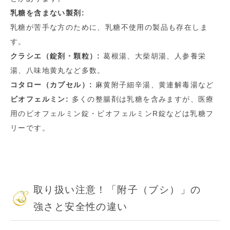
乳糖を含まない製剤:
乳糖が苦手な方のために、乳糖不使用の製品も存在しま
す。
クラシエ（錠剤・顆粒）:
葛根湯、大柴胡湯、人参養栄
湯、八味地黄丸など多数。
コタロー（カプセル）:
麻黄附子細辛湯、黄連解毒湯など
ビオフェルミン:
多くの整腸剤は乳糖を含みますが、医療
用のビオフェルミン錠・ビオフェルミンR錠などは乳糖フ
リーです。
取り扱い注意！「附子（ブシ）」の
強さと安全性の違い