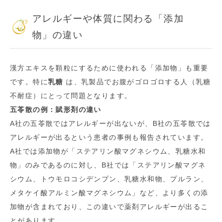
アレルギーや体質に関わる「添加
物」の違い
漢方エキスを顆粒にするために使われる「添加物」も重要
です。特に
乳糖
は、乳製品でお腹がゴロゴロする人（乳糖
不耐症）にとって問題となります。
五苓散の例：賦形剤の違い
A社の五苓散ではアレルギーが出ないが、B社の五苓散では
アレルギーが出るという患者の事例も報告されています。
A社では添加物が「ステアリン酸マグネシウム、乳糖水和
物」のみであるのに対し、B社では「ステアリン酸マグネ
シウム、トウモロコシデンプン、乳糖水和物、プルラン、
メタケイ酸アルミン酸マグネシウム」など、より多くの添
加物が含まれており、この違いで薬剤アレルギーが出るこ
とがあります。