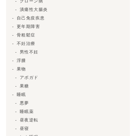
クローン病
潰瘍性大腸炎
自己免疫疾患
更年期障害
骨粗鬆症
不妊治療
男性不妊
浮腫
果物
アボガド
果糖
睡眠
悪夢
睡眠薬
昼夜逆転
昼寝