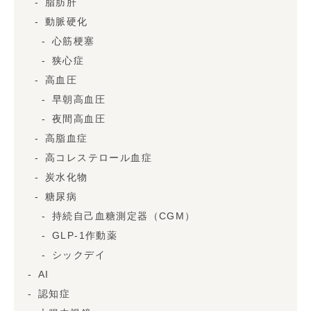
脂肪肝
動脈硬化
心筋梗塞
狭心症
高血圧
早朝高血圧
夜間高血圧
高脂血症
高コレステロール血症
炭水化物
糖尿病
持続自己血糖測定器（CGM）
GLP-1作動薬
シックデイ
AI
認知症