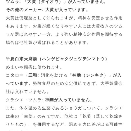
ツムラ:
「大黄（ダイオウ）」が入っていません
。
その他のメーカー: 大黄が入っています。
大黄は便秘薬として知られますが、精神を安定させる作用
もあります。お腹が緩くなりやすい人には大黄抜きのツム
ラが選ばれやすい一方、より強い精神安定作用を期待する
場合は他社製が選ばれることがあります。
半夏白朮天麻湯（ハンゲビャクジュツテンマトウ）
めまいや頭痛に使われます。
コタロー・三和:
消化を助ける「
神麴（シンキク）」が入
っています。
発酵食品のため安定供給できず、大手製薬会
社は入れていません。
クラシエ・ツムラ:
神麴が入っていません
。
また、体を温める生薬であるショウガについて、クラシエ
は生の「生姜」のみですが、他社は「乾姜（蒸して乾燥さ
せたもの）」を併用するなど、温める力に差が出る可能性