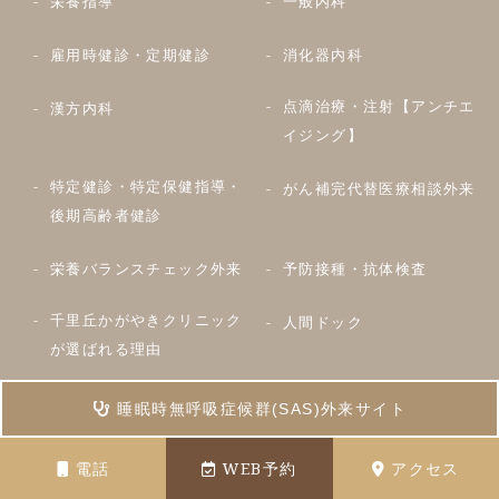
栄養指導
一般内科
雇用時健診・定期健診
消化器内科
点滴治療・注射【アンチエ
漢方内科
イジング】
特定健診・特定保健指導・
がん補完代替医療相談外来
後期高齢者健診
栄養バランスチェック外来
予防接種・抗体検査
千里丘かがやきクリニック
人間ドック
が選ばれる理由
吹田市で日曜日に受診でき
発熱外来
睡眠時無呼吸症候群(SAS)外来サイト
る内科クリニックをお探し
の方へ
電話
WEB予約
アクセス