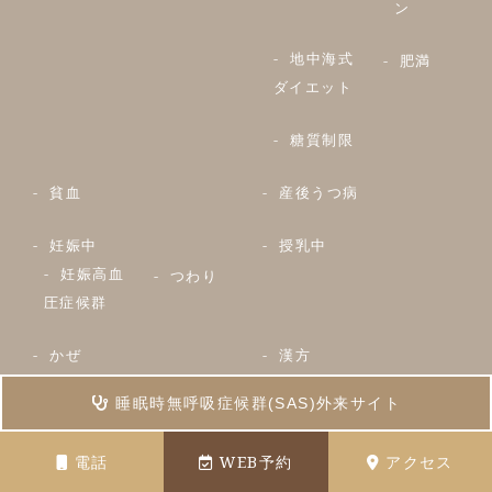
ン
地中海式
肥満
ダイエット
糖質制限
貧血
産後うつ病
妊娠中
授乳中
妊娠高血
つわり
圧症候群
かぜ
漢方
睡眠時無呼吸症候群(SAS)外来サイト
副作用
アレルギー
非アトピ
ネフィー
電話
WEB予約
アクセス
ー型喘息