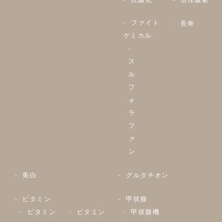
ファイト
長寿
ケミカル
ス
ル
フ
ォ
ラ
フ
ァ
ン
美白
グルタチオン
ビタミン
甲状腺
ビタミン
ビタミン
甲状腺機