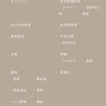
カフェイン
炎症性腸疾患
クローン
潰瘍性大
病
腸炎
自己免疫疾患
更年期障害
骨粗鬆症
不妊治療
男性不妊
浮腫
果物
アボガド
果糖
睡眠
夜尿症
悪夢
睡眠薬
昼夜逆転
昼寝
レム睡眠
脳波