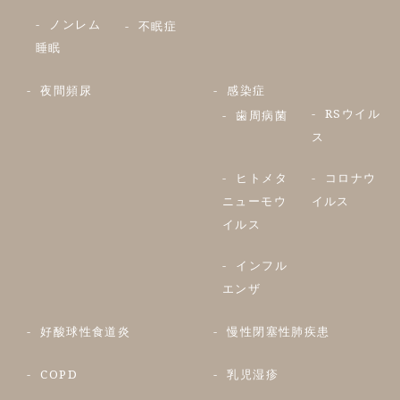
ノンレム
不眠症
睡眠
夜間頻尿
感染症
RSウイル
歯周病菌
ス
ヒトメタ
コロナウ
ニューモウ
イルス
イルス
インフル
エンザ
好酸球性食道炎
慢性閉塞性肺疾患
COPD
乳児湿疹