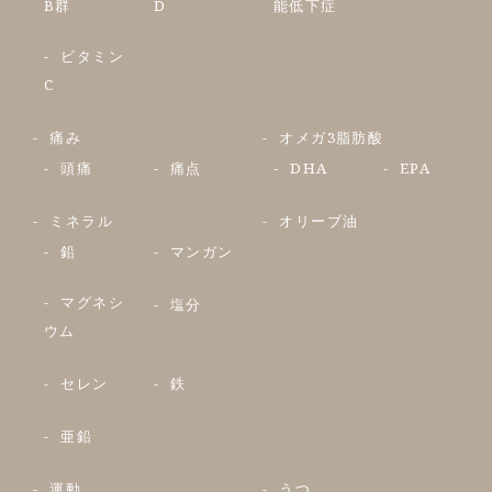
B群
D
能低下症
ビタミン
C
痛み
オメガ3脂肪酸
頭痛
痛点
DHA
EPA
ミネラル
オリーブ油
鉛
マンガン
マグネシ
塩分
ウム
セレン
鉄
亜鉛
運動
うつ