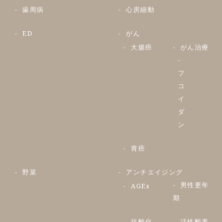
歯周病
心房細動
ED
がん
大腸癌
がん治療
フ
コ
イ
ダ
ン
胃癌
野菜
アンチエイジング
男性更年
AGEs
期
抗酸化
活性酸素