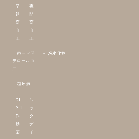
早
夜
朝
間
高
高
血
血
圧
圧
高コレス
炭水化物
テロール血
症
糖尿病
GL
シ
P-1
ッ
作
ク
動
デ
薬
イ