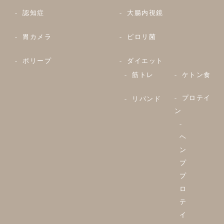
認知症
大腸内視鏡
胃カメラ
ピロリ菌
ポリープ
ダイエット
筋トレ
ケトン食
プロテイ
リバンド
ン
ヘ
ン
プ
プ
ロ
テ
イ