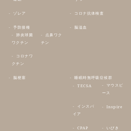
ゾレア
コロナ抗体検査
予防接種
脳溢血
肺炎球菌
点鼻ワク
ワクチン
チン
コロナワ
クチン
脳梗塞
睡眠時無呼吸症候群
マウスピ
TECSA
ース
インスパ
Inspire
イア
CPAP
いびき