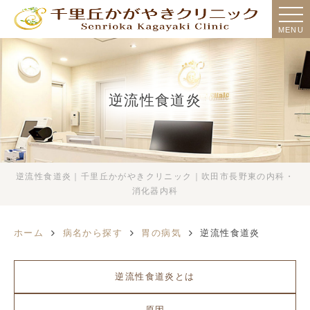
MENU
逆流性食道炎
逆流性食道炎｜千里丘かがやきクリニック｜吹田市長野東の内科・
消化器内科
ホーム
病名から探す
胃の病気
逆流性食道炎
逆流性食道炎とは
原因