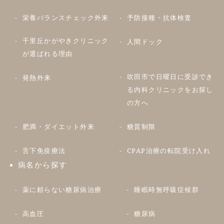
栄養バランスチェック外来
予防接種・抗体検査
千里丘かがやきクリニック
人間ドック
が選ばれる理由
吹田市で日曜日に受診でき
発熱外来
る内科クリニックをお探し
の方へ
肥満・ダイエット外来
糖質制限
舌下免疫療法
CPAP治療の転院受け入れ
病名から探す
薬に頼らない糖尿病治療
睡眠時無呼吸症候群
高血圧
糖尿病