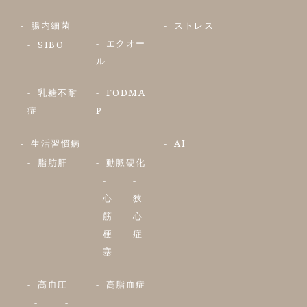
腸内細菌
ストレス
エクオー
SIBO
ル
乳糖不耐
FODMA
症
P
生活習慣病
AI
脂肪肝
動脈硬化
心
狭
筋
心
梗
症
塞
高血圧
高脂血症