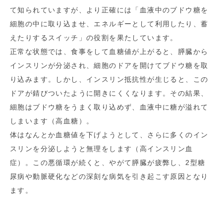
て知られていますが、より正確には「血液中のブドウ糖を
細胞の中に取り込ませ、エネルギーとして利用したり、蓄
えたりするスイッチ」の役割を果たしています。
正常な状態では、食事をして血糖値が上がると、膵臓から
インスリンが分泌され、細胞のドアを開けてブドウ糖を取
り込みます。しかし、インスリン抵抗性が生じると、この
ドアが錆びついたように開きにくくなります。その結果、
細胞はブドウ糖をうまく取り込めず、血液中に糖が溢れて
しまいます（高血糖）。
体はなんとか血糖値を下げようとして、さらに多くのイン
スリンを分泌しようと無理をします（高インスリン血
症）。この悪循環が続くと、やがて膵臓が疲弊し、2型糖
尿病や動脈硬化などの深刻な病気を引き起こす原因となり
ます。