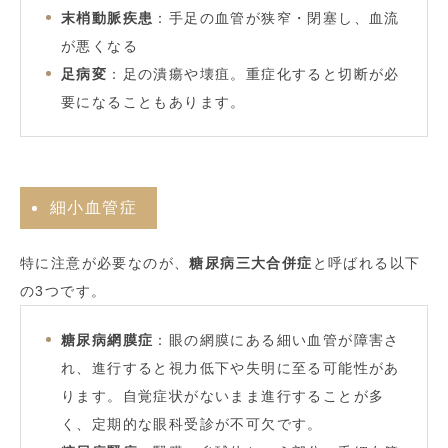
末梢動脈疾患
：手足の血管が狭窄・閉塞し、血流
が悪くなる
足病変
：足の潰瘍や壊疽。重症化すると切断が必
要になることもあります。
細小血管症
特に注意が必要なのが、
糖尿病三大合併症
と呼ばれる以下
の3つです。
糖尿病網膜症
：眼の網膜にある細い血管が障害さ
れ、進行すると視力低下や失明に至る可能性があ
ります。自覚症状がないまま進行することが多
く、定期的な眼科受診が不可欠です。