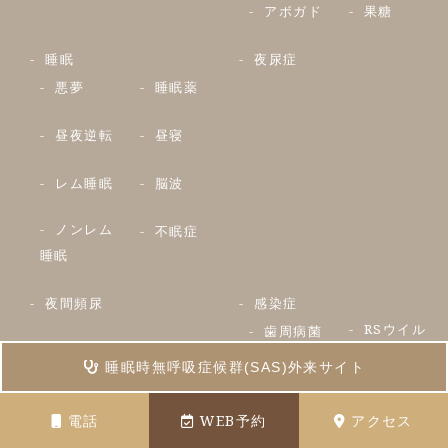
アボガド
果糖
睡眠
夜尿症
悪夢
睡眠薬
昼夜逆転
昼寝
レム睡眠
脳波
ノンレム
不眠症
睡眠
夜間頻尿
感染症
RSウイル
歯周病菌
ス
睡眠時無呼吸症候群(SAS)外来サイト
ヒトメタ
コロナウ
電話
WEB予約
アクセス
ニューモウ
イルス