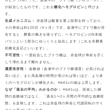
ロビン（Hb）」に、血液中の「ブドウ糖（グルコース）」
が結合したものです。これを
糖化ヘモグロビン
と呼びま
す。
生成メカニズム：
赤血球は酸素を運ぶ役割を持っており、
その寿命は約120日（4ヶ月）です。血液中にブドウ糖が存
在すると、酵素の働きを借りずに、ヘモグロビンのN末端
バリンという部分にゆっくりと結合します（これを非酵素
的糖化反応といいます）。
不可逆性：
一度結合したブドウ糖は、赤血球が寿命を尽く
して壊れるまで離れません。
濃度依存性：
血糖値（血液中のブドウ糖濃度）が高ければ
高いほど、また高血糖の時間が長ければ長いほど、より多
くのヘモグロビンが糖化され、HbA1cの値は上昇します。
なぜ「過去の平均」わかるのか：
HbA1cは、採血した瞬
間の血糖値ではなく、「過去1〜2ヶ月間の平均的な血糖状
態」を反映します。これは赤血球の寿命と代謝回転のサイ