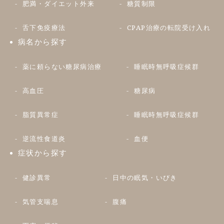
肥満・ダイエット外来
糖質制限
舌下免疫療法
CPAP治療の転院受け入れ
病名から探す
薬に頼らない糖尿病治療
睡眠時無呼吸症候群
高血圧
糖尿病
脂質異常症
睡眠時無呼吸症候群
逆流性食道炎
血便
症状から探す
健診異常
日中の眠気・いびき
気管支喘息
腹痛