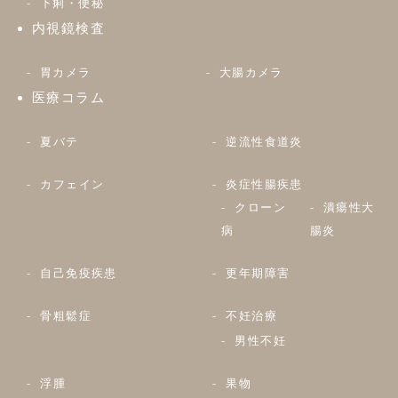
下痢・便秘
内視鏡検査
胃カメラ
大腸カメラ
医療コラム
夏バテ
逆流性食道炎
カフェイン
炎症性腸疾患
クローン
潰瘍性大
病
腸炎
自己免疫疾患
更年期障害
骨粗鬆症
不妊治療
男性不妊
浮腫
果物