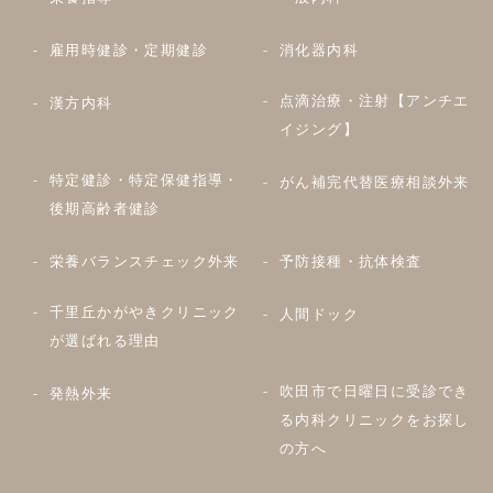
雇用時健診・定期健診
消化器内科
点滴治療・注射【アンチエ
漢方内科
イジング】
特定健診・特定保健指導・
がん補完代替医療相談外来
後期高齢者健診
栄養バランスチェック外来
予防接種・抗体検査
千里丘かがやきクリニック
人間ドック
が選ばれる理由
吹田市で日曜日に受診でき
発熱外来
る内科クリニックをお探し
の方へ