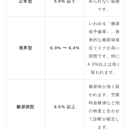
正常型
5.9% 以下
められない範囲
です。
いわゆる「糖尿
病予備軍」。将
来的な糖尿病発
境界型
6.0% 〜 6.4%
症リスクが高い
状態です。特に
6.0%以上は強く
疑われます。
糖尿病が強く疑
われます。空腹
時血糖値など他
糖尿病型
6.5% 以上
の検査と合わせ
て診断が確定し
ます。