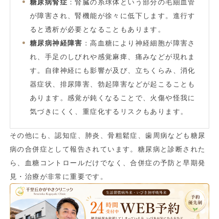
糖尿病腎症
：腎臓の糸球体という部分の毛細血管
が障害され、腎機能が徐々に低下します。進行す
ると透析が必要となることもあります。
糖尿病神経障害
：高血糖により神経細胞が障害さ
れ、手足のしびれや感覚麻痺、痛みなどが現れま
す。自律神経にも影響が及び、立ちくらみ、消化
器症状、排尿障害、勃起障害などが起こることも
あります。感覚が鈍くなることで、火傷や怪我に
気づきにくく、重症化するリスクもあります。
その他にも、認知症、肺炎、骨粗鬆症、歯周病なども糖尿
病の合併症として報告されています。糖尿病と診断された
ら、血糖コントロールだけでなく、合併症の予防と早期発
見・治療が非常に重要です。