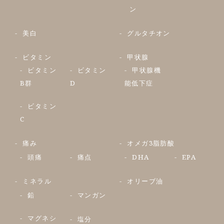
ン
美白
グルタチオン
ビタミン
甲状腺
ビタミン
ビタミン
甲状腺機
B群
D
能低下症
ビタミン
C
痛み
オメガ3脂肪酸
頭痛
痛点
DHA
EPA
ミネラル
オリーブ油
鉛
マンガン
マグネシ
塩分