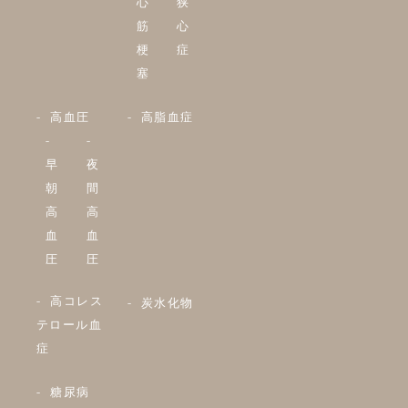
心
狭
筋
心
梗
症
塞
高血圧
高脂血症
早
夜
朝
間
高
高
血
血
圧
圧
高コレス
炭水化物
テロール血
症
糖尿病