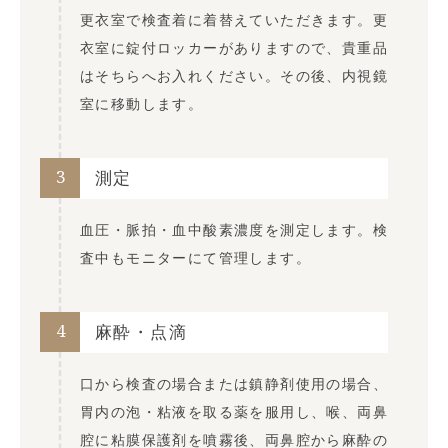
更衣室で検査着に着替えていただきます。更
衣室に錠付ロッカーがありますので、貴重品
はそちらへお入れください。その後、内視鏡
室に移動します。
3
測定
血圧・脈拍・血中酸素濃度を測定します。検
査中もモニターにて管理します。
4
麻酔・点滴
口から検査の場合または鎮静剤使用の場合、
胃内の泡・粘液を取る薬を服用し、喉、両鼻
腔に粘膜保護剤を噴霧後、両鼻腔から麻酔の