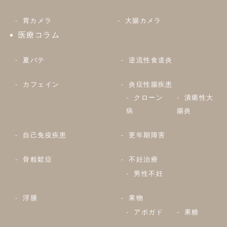
胃カメラ
大腸カメラ
医療コラム
夏バテ
逆流性食道炎
カフェイン
炎症性腸疾患
クローン
潰瘍性大
病
腸炎
自己免疫疾患
更年期障害
骨粗鬆症
不妊治療
男性不妊
浮腫
果物
アボガド
果糖