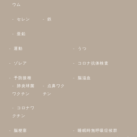
ウム
セレン
鉄
亜鉛
運動
うつ
ゾレア
コロナ抗体検査
予防接種
脳溢血
肺炎球菌
点鼻ワク
ワクチン
チン
コロナワ
クチン
脳梗塞
睡眠時無呼吸症候群