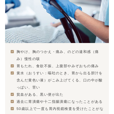
胸やけ、胸のつかえ・痛み、のどの違和感（痛
み）慢性の咳
胃もたれ、食欲不振、上腹部やみぞおちの痛み
黄水（おうすい：嘔吐のとき、胃から出る胆汁を
含んだ黄色い液）がこみ上げてくる、口の中が酸
っぱい、苦い
貧血がある、黒い便が出た
過去に胃潰瘍や十二指腸潰瘍になったことがある
50歳以上で一度も胃内視鏡検査を受けたことがな