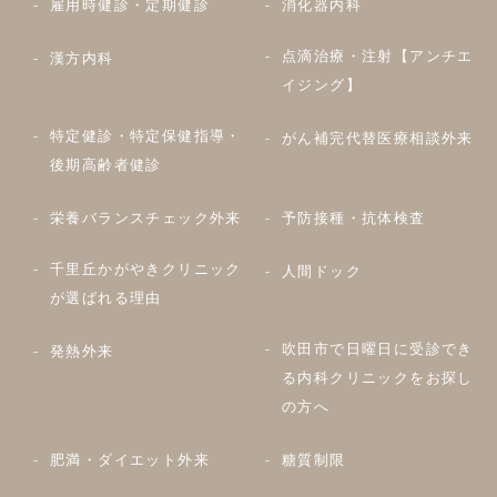
雇用時健診・定期健診
消化器内科
点滴治療・注射【アンチエ
漢方内科
イジング】
特定健診・特定保健指導・
がん補完代替医療相談外来
後期高齢者健診
栄養バランスチェック外来
予防接種・抗体検査
千里丘かがやきクリニック
人間ドック
が選ばれる理由
吹田市で日曜日に受診でき
発熱外来
る内科クリニックをお探し
の方へ
肥満・ダイエット外来
糖質制限