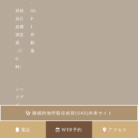
持続
GL
自己
P-
血糖
1
測定
作
器
動
（C
薬
G
M）
シッ
クデ
イ
睡眠時無呼吸症候群(SAS)外来サイト
認知症
大腸内視鏡
電話
WEB予約
アクセス
胃カメラ
ピロリ菌