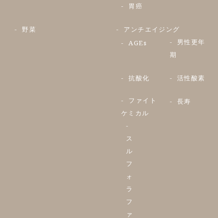
胃癌
野菜
アンチエイジング
男性更年
AGEs
期
抗酸化
活性酸素
ファイト
長寿
ケミカル
ス
ル
フ
ォ
ラ
フ
ァ