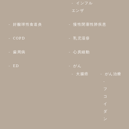
インフル
エンザ
好酸球性食道炎
慢性閉塞性肺疾患
COPD
乳児湿疹
歯周病
心房細動
ED
がん
大腸癌
がん治療
フ
コ
イ
ダ
ン