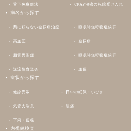
舌下免疫療法
CPAP治療の転院受け入れ
病名から探す
薬に頼らない糖尿病治療
睡眠時無呼吸症候群
高血圧
糖尿病
脂質異常症
睡眠時無呼吸症候群
逆流性食道炎
血便
症状から探す
健診異常
日中の眠気・いびき
気管支喘息
腹痛
下痢・便秘
内視鏡検査