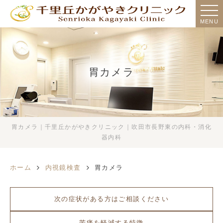
MENU
胃カメラ
胃カメラ｜千里丘かがやきクリニック｜吹田市長野東の内科・消化
器内科
ホーム
内視鏡検査
胃カメラ
次の症状がある方はご相談ください
苦痛を軽減する特徴