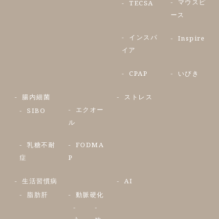
マウスピ
TECSA
ース
インスパ
Inspire
イア
CPAP
いびき
腸内細菌
ストレス
エクオー
SIBO
ル
乳糖不耐
FODMA
症
P
生活習慣病
AI
脂肪肝
動脈硬化