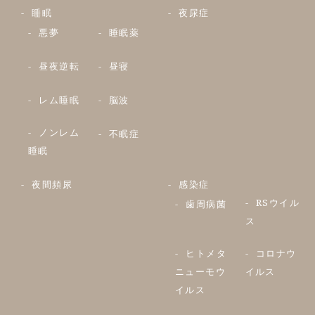
睡眠
夜尿症
悪夢
睡眠薬
昼夜逆転
昼寝
レム睡眠
脳波
ノンレム
不眠症
睡眠
夜間頻尿
感染症
RSウイル
歯周病菌
ス
ヒトメタ
コロナウ
ニューモウ
イルス
イルス