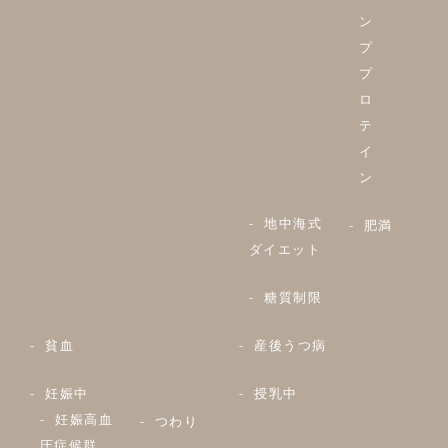
ン
プ
プ
ロ
テ
イ
ン
地中海式
肥満
ダイエット
糖質制限
貧血
産後うつ病
妊娠中
授乳中
妊娠高血
つわり
圧症候群