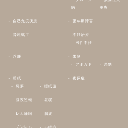
病
腸炎
自己免疫疾患
更年期障害
骨粗鬆症
不妊治療
男性不妊
浮腫
果物
アボガド
果糖
睡眠
夜尿症
悪夢
睡眠薬
昼夜逆転
昼寝
レム睡眠
脳波
ノンレム
不眠症