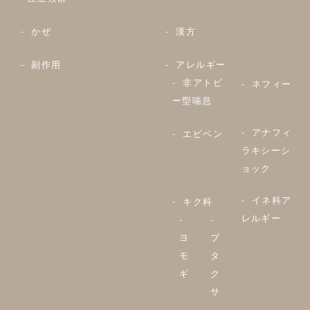
かぜ
漢方
副作用
アレルギー
非アトピ
ネフィー
ー型喘息
アナフィ
エピペン
ラキシーシ
ョック
イネ科ア
キク科
レルギー
ヨ
ブ
モ
タ
ギ
ク
サ