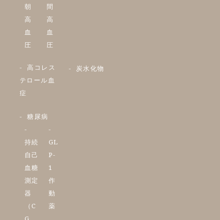
朝
間
高
高
血
血
圧
圧
高コレス
炭水化物
テロール血
症
糖尿病
持続
GL
自己
P-
血糖
1
測定
作
器
動
（C
薬
G