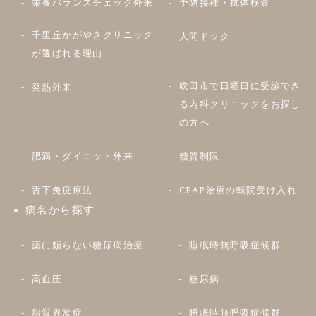
栄養バランスチェック外来
予防接種・抗体検査
千里丘かがやきクリニック
人間ドック
が選ばれる理由
吹田市で日曜日に受診でき
発熱外来
る内科クリニックをお探し
の方へ
肥満・ダイエット外来
糖質制限
舌下免疫療法
CPAP治療の転院受け入れ
病名から探す
薬に頼らない糖尿病治療
睡眠時無呼吸症候群
高血圧
糖尿病
脂質異常症
睡眠時無呼吸症候群