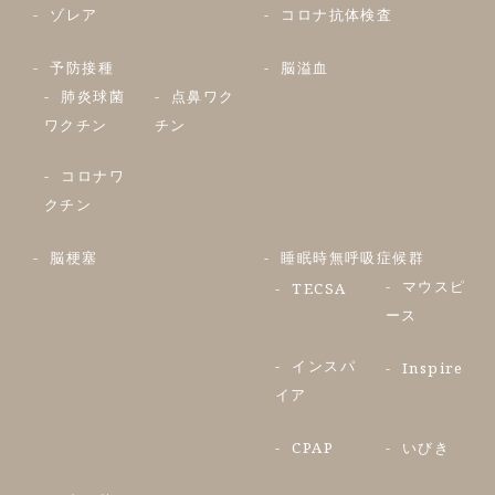
ゾレア
コロナ抗体検査
予防接種
脳溢血
肺炎球菌
点鼻ワク
ワクチン
チン
コロナワ
クチン
脳梗塞
睡眠時無呼吸症候群
マウスピ
TECSA
ース
インスパ
Inspire
イア
CPAP
いびき