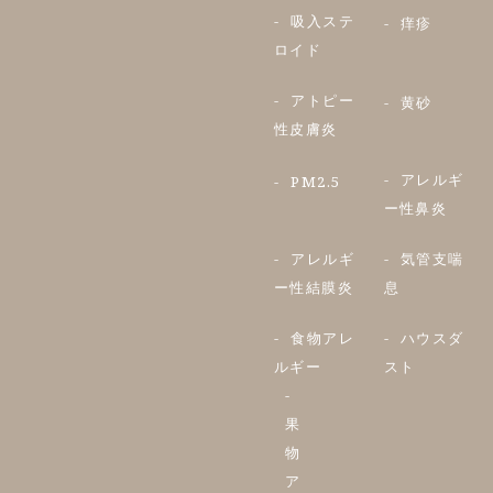
吸入ステ
痒疹
ロイド
アトピー
黄砂
性皮膚炎
アレルギ
PM2.5
ー性鼻炎
アレルギ
気管支喘
ー性結膜炎
息
食物アレ
ハウスダ
ルギー
スト
果
物
ア