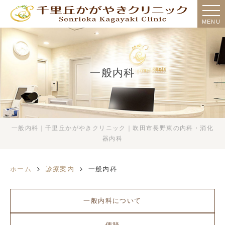
MENU
一般内科
一般内科｜千里丘かがやきクリニック｜吹田市長野東の内科・消化
器内科
ホーム
診療案内
一般内科
一般内科について
便秘