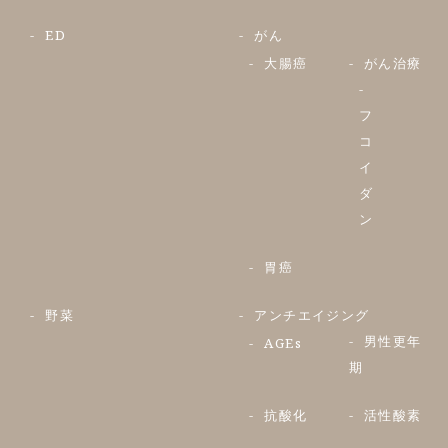
ED
がん
大腸癌
がん治療
フ
コ
イ
ダ
ン
胃癌
野菜
アンチエイジング
男性更年
AGEs
期
抗酸化
活性酸素