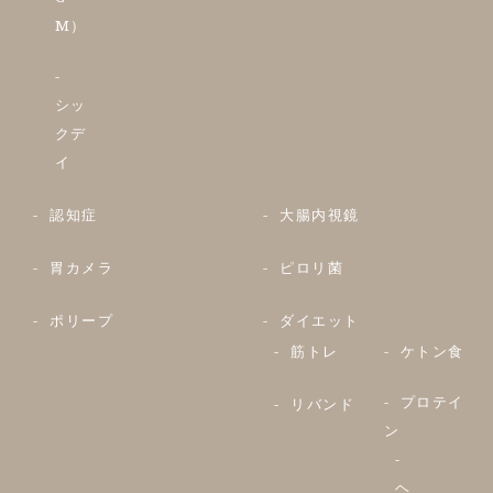
M）
シッ
クデ
イ
認知症
大腸内視鏡
胃カメラ
ピロリ菌
ポリープ
ダイエット
筋トレ
ケトン食
プロテイ
リバンド
ン
ヘ