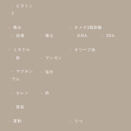
ビタミン
C
痛み
オメガ3脂肪酸
頭痛
痛点
DHA
EPA
ミネラル
オリーブ油
鉛
マンガン
マグネシ
塩分
ウム
セレン
鉄
亜鉛
運動
うつ