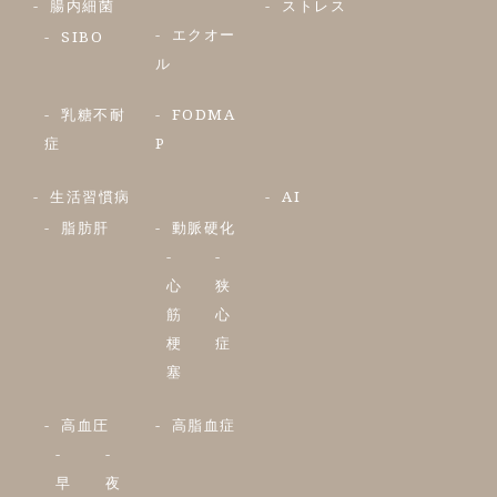
腸内細菌
ストレス
エクオー
SIBO
ル
乳糖不耐
FODMA
症
P
生活習慣病
AI
脂肪肝
動脈硬化
心
狭
筋
心
梗
症
塞
高血圧
高脂血症
早
夜