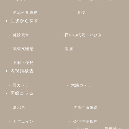
逆流性食道炎
血便
症状から探す
健診異常
日中の眠気・いびき
気管支喘息
腹痛
下痢・便秘
内視鏡検査
胃カメラ
大腸カメラ
医療コラム
夏バテ
逆流性食道炎
カフェイン
炎症性腸疾患
クローン
潰瘍性大