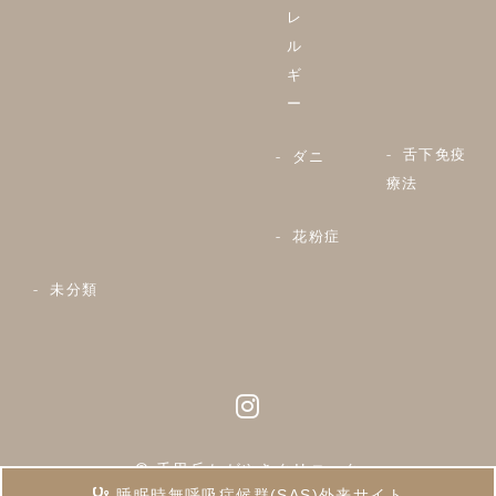
レ
ル
ギ
ー
舌下免疫
ダニ
療法
花粉症
未分類
© 千里丘かがやきクリニック
睡眠時無呼吸症候群(SAS)外来サイト